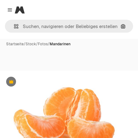
Magnific
Close menu
Nach B
Startseite
/
Stock
/
Fotos
/
Mandarinen
Premium