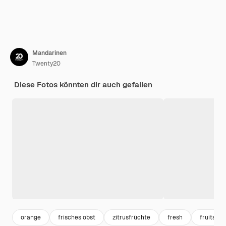
Mandarinen
Twenty20
Diese Fotos könnten dir auch gefallen
orange
frisches obst
zitrusfrüchte
fresh
fruits