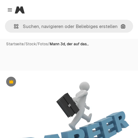
Magnific
Close menu
Nach B
Startseite
/
Stock
/
Fotos
/
Mann 3d, der auf das…
Premium