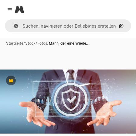
Magnific
Close menu
Nach B
Startseite
/
Stock
/
Fotos
/
Mann, der eine Wiede…
Premium