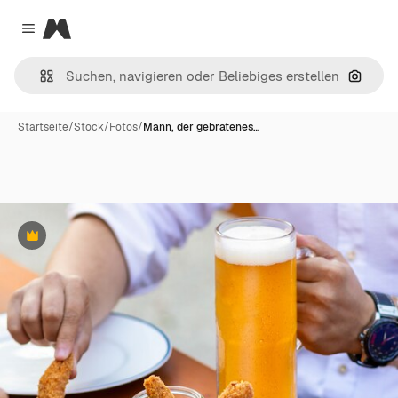
Magnific
Close menu
Nach B
Startseite
/
Stock
/
Fotos
/
Mann, der gebratenes…
Premium