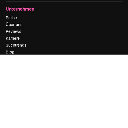
Unternehmen
Preise
Über uns
Reviews
Karriere
Suchtrends
Blog
Veranstaltungen
Slidesgo
Deine Inhalte verkaufen
Pressesaal
Suchst du nach magnific.ai
Kontakt aufnehmen
Kundensupport
Instagram
YouTube