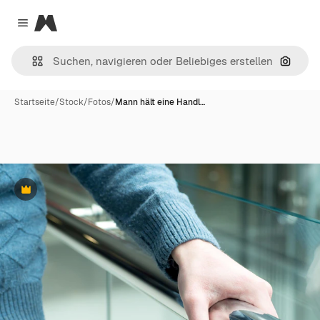
Magnific
Close menu
Nach B
Startseite
/
Stock
/
Fotos
/
Mann hält eine Handl…
Premium