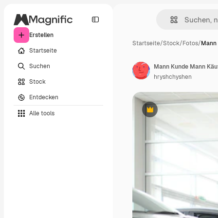
Erstellen
Startseite
/
Stock
/
Fotos
/
Mann 
Startseite
Suchen
Mann Kunde Mann Käufe
hryshchyshen
Stock
Entdecken
Alle tools
Premium