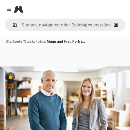
Magnific
Close menu
Nach B
Startseite
/
Stock
/
Fotos
/
Mann und Frau Porträ…
Premium