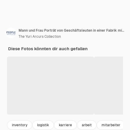
Mann und Frau Porträt von Geschäftsleuten in einer Fabrik mit Zuversicht Logistik oder Vertrieb Partnerschaft Versand und Team in der industriellen Fracht Inventar Lager mit Kisten Stolz und Lager
The Yuri Arcurs Collection
Diese Fotos könnten dir auch gefallen
inventory
logistik
karriere
arbeit
mitarbeiter