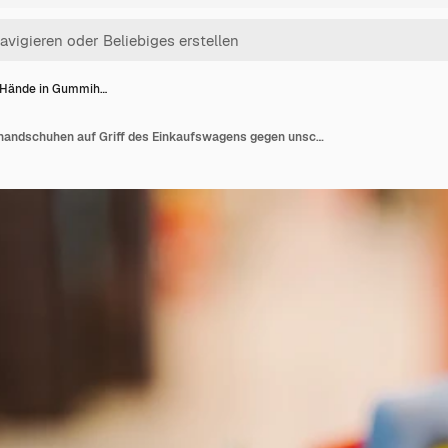
Hände in Gummih…
Mans Hände in Gummihandschuhen auf Griff des Einkaufswagens gegen unscharfen Supermarkthintergrund