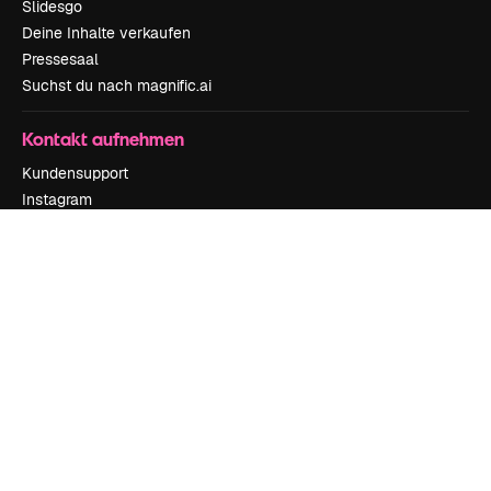
Slidesgo
Deine Inhalte verkaufen
Pressesaal
Suchst du nach magnific.ai
Kontakt aufnehmen
Kundensupport
Instagram
YouTube
LinkedIn
TikTok
Discord
X
Reddit
Copyright © 2010-
2026
Freepik Company S.L.U.
Alle Rechte vorbehalten
.