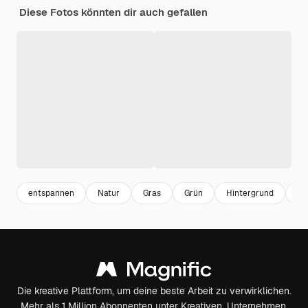
Diese Fotos könnten dir auch gefallen
entspannen
Natur
Gras
Grün
Hintergrund
Te
Die kreative Plattform, um deine beste Arbeit zu verwirklichen.
Mehr als 1 Million Abonnenten unter Kreativen, Unternehmen,