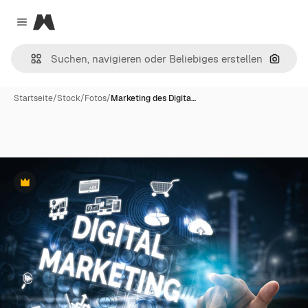
Magnific
Close menu
Nach B
Startseite
/
Stock
/
Fotos
/
Marketing des Digita…
Premium