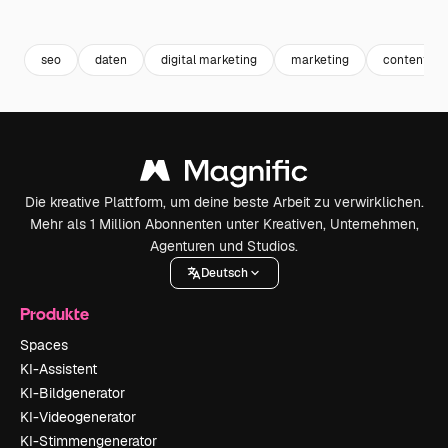
Premium
Premium
Premium
Premium
seo
daten
digital marketing
marketing
content
Die kreative Plattform, um deine beste Arbeit zu verwirklichen.
Mehr als 1 Million Abonnenten unter Kreativen, Unternehmen,
Agenturen und Studios.
Deutsch
Produkte
Spaces
KI-Assistent
KI-Bildgenerator
KI-Videogenerator
KI-Stimmengenerator