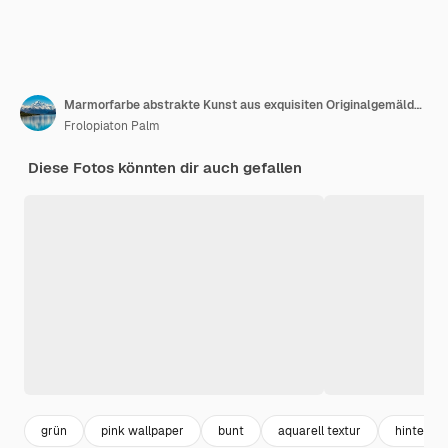
Marmorfarbe abstrakte Kunst aus exquisiten Originalgemälden für abstrakten Hintergrund
Frolopiaton Palm
Diese Fotos könnten dir auch gefallen
grün
pink wallpaper
bunt
aquarell textur
hintergr