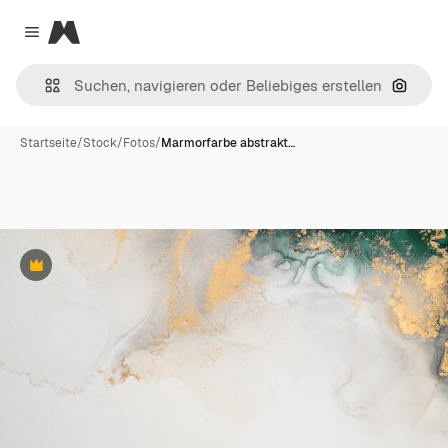
Magnific
Close menu
Nach B
Startseite
/
Stock
/
Fotos
/
Marmorfarbe abstrakt…
Premium