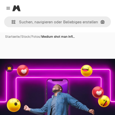
Magnific
Close menu
Nach B
Startseite
/
Stock
/
Fotos
/
Medium shot man Infl…
Premium