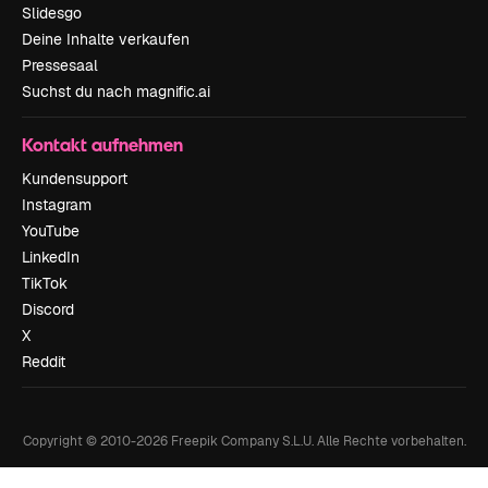
Slidesgo
Deine Inhalte verkaufen
Pressesaal
Suchst du nach magnific.ai
Kontakt aufnehmen
Kundensupport
Instagram
YouTube
LinkedIn
TikTok
Discord
X
Reddit
Copyright © 2010-
2026
Freepik Company S.L.U.
Alle Rechte vorbehalten
.