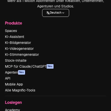
Mehr als 1 Million Abonnenten unter Kreativen, Unternehmen,
Agenturen und Studios.
Deutsch
Produkte
Spaces
KI-Assistent
KI-Bildgenerator
KI-Videogenerator
KI-Stimmengenerator
Stock-Inhalte
MCP für Claude/ChatGPT
Neu
Agenten
Neu
API
Mobile App
Alle Magnific-Tools
Loslegen
Academy