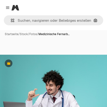
Magnific
Close menu
Nach B
Startseite
/
Stock
/
Fotos
/
Medizinische Fernarb…
Premium