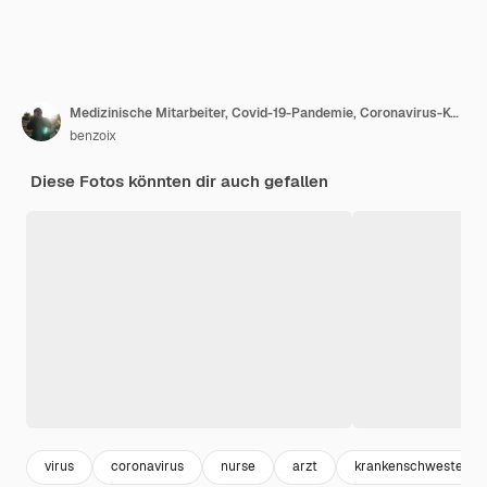
Medizinische Mitarbeiter, Covid-19-Pandemie, Coronavirus-Konzept. Nahaufnahme der selbstbewussten und hoffnungsvollen Ärztin in persönlicher Schutzausrüstung ballt die Faust zur Unterstützung, unterstützt, freut sich über den Sieg.
benzoix
Diese Fotos könnten dir auch gefallen
virus
coronavirus
nurse
arzt
krankenschwester