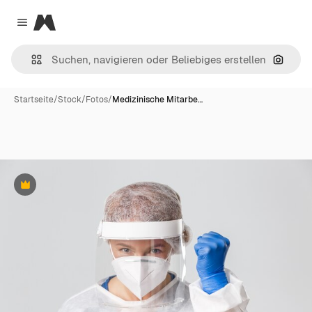
Magnific
Close menu
Nach B
Startseite
/
Stock
/
Fotos
/
Medizinische Mitarbe…
Premium