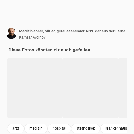
Medizinischer, süßer, gutaussehender Arzt, der aus der Ferne im Laborkittel am Computer arbeitet, schockiert, als er auf Video spricht
KamranAydinov
Diese Fotos könnten dir auch gefallen
arzt
medizin
hospital
stethoskop
krankenhaus