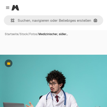
Magnific
Close menu
Nach B
Startseite
/
Stock
/
Fotos
/
Medizinischer, süßer…
Premium