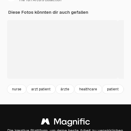
The Yuri Arcurs Collection
Diese Fotos könnten dir auch gefallen
nurse
arzt patient
ärzte
healthcare
patient
k
Die kreative Plattform, um deine beste Arbeit zu verwirklichen.