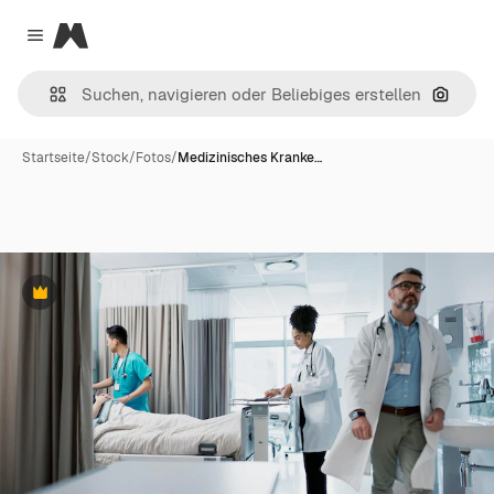
Magnific
Close menu
Nach B
Startseite
/
Stock
/
Fotos
/
Medizinisches Kranke…
Premium