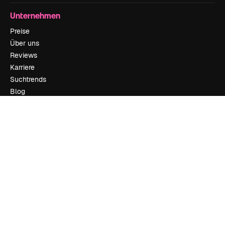
Unternehmen
Preise
Über uns
Reviews
Karriere
Suchtrends
Blog
Veranstaltungen
Slidesgo
Deine Inhalte verkaufen
Pressesaal
Suchst du nach magnific.ai
Kontakt aufnehmen
Kundensupport
Instagram
YouTube