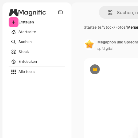
Erstellen
Startseite
/
Stock
/
Fotos
/
Megap
Startseite
Suchen
Megaphon und Sprechbl
spfdigital
Stock
Entdecken
Alle tools
Premium