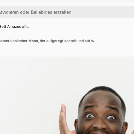
Gott Amazed afr…
Mein Gott Amazed afroamerikanischer Mann, der aufgeregt schreit und auf weißem Hintergrund in die Kamera blickt Ein schwarzer junger Mann gestikuliert mit seinen Händen und drückt Positivität und Freude aus, nachdem er die guten Nachrichten gehört hat