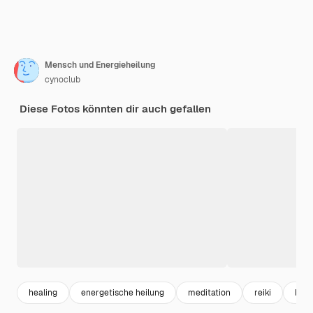
Mensch und Energieheilung
cynoclub
Diese Fotos könnten dir auch gefallen
healing
energetische heilung
meditation
reiki
beau