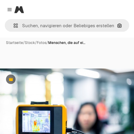
Magnific
Close menu
Nach B
Startseite
/
Stock
/
Fotos
/
Menschen, die auf ei…
Premium