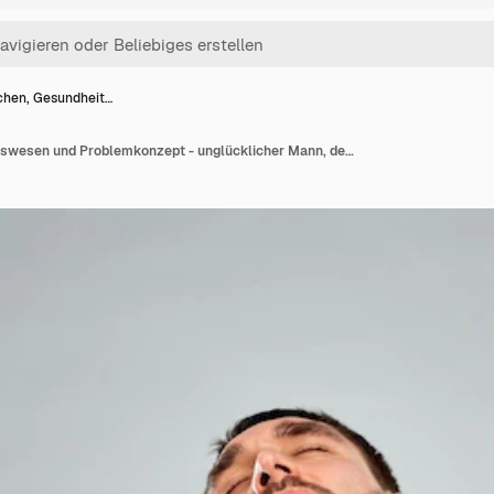
hen, Gesundheit…
Menschen, Gesundheitswesen und Problemkonzept - unglücklicher Mann, der seinen Hals berührt und unter Halsschmerzen auf grauem Hintergrund leidet