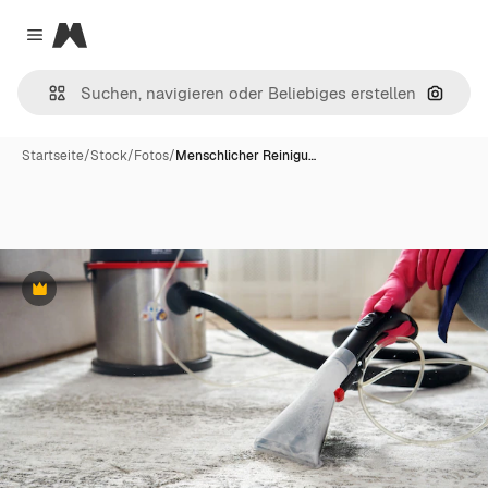
Magnific
Close menu
Nach B
Startseite
/
Stock
/
Fotos
/
Menschlicher Reinigu…
Premium