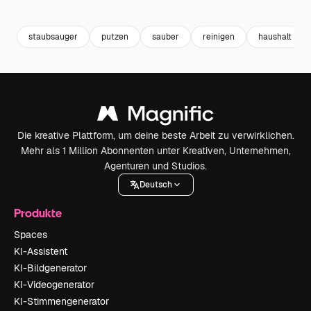
Premium
Premium
Premium
Premium
staubsauger
putzen
sauber
reinigen
haushalt
Die kreative Plattform, um deine beste Arbeit zu verwirklichen.
Mehr als 1 Million Abonnenten unter Kreativen, Unternehmen,
Agenturen und Studios.
Deutsch
Produkte
Spaces
KI-Assistent
KI-Bildgenerator
KI-Videogenerator
KI-Stimmengenerator