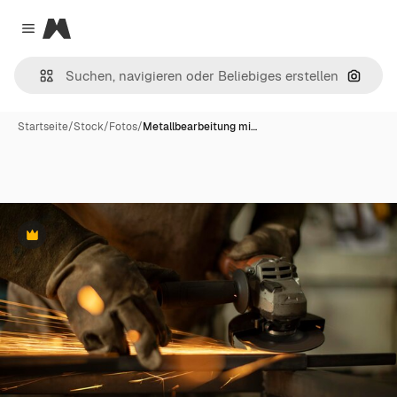
Magnific
Close menu
Nach B
Startseite
/
Stock
/
Fotos
/
Metallbearbeitung mi…
Premium