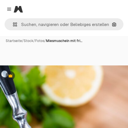
Magnific
Close menu
Nach B
Startseite
/
Stock
/
Fotos
/
Miesmuscheln mit fri…
Premium