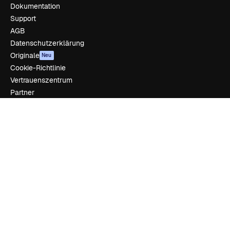
Dokumentation
Support
AGB
Datenschutzerklärung
Originale
Neu
Cookie-Richtlinie
Vertrauenszentrum
Partner
Unternehmen
Unternehmen
Preise
Über uns
Reviews
Karriere
Suchtrends
Blog
Veranstaltungen