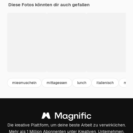
Diese Fotos könnten dir auch gefallen
miesmuscheln
mittagessen
lunch
italienisch
mahlz
Die kreative Plattform, um deine beste Arbeit zu verwirklichen.
Mehr als 1 Million Abonnenten unter Kreativen, Unternehmen,