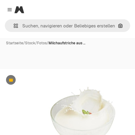
Magnific
Close menu
Nach B
Startseite
/
Stock
/
Fotos
/
Milchaufstriche aus …
Premium