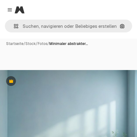
Magnific
Close menu
Nach B
Startseite
/
Stock
/
Fotos
/
Minimaler abstrakter…
Premium