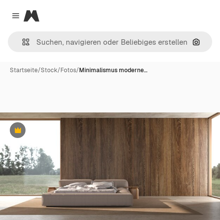
Magnific
Close menu
Nach B
Startseite
/
Stock
/
Fotos
/
Minimalismus moderne…
Premium