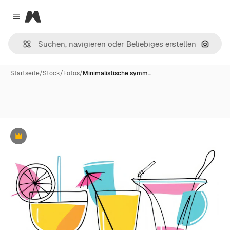
Magnific
Close menu
Nach B
Startseite
/
Stock
/
Fotos
/
Minimalistische symm…
Premium