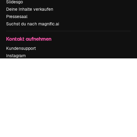
Slidesgo
Deine Inhalte verkaufen
Pressesaal
Suchst du nach magnific.ai
Kontakt aufnehmen
Kundensupport
Instagram
YouTube
LinkedIn
TikTok
Discord
X
Reddit
Copyright © 2010-
2026
Freepik Company S.L.U.
Alle Rechte vorbehalten
.