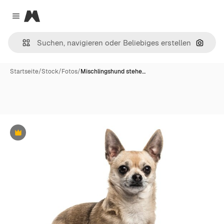
Magnific
Close menu
Nach B
Startseite
/
Stock
/
Fotos
/
Mischlingshund stehe…
Premium