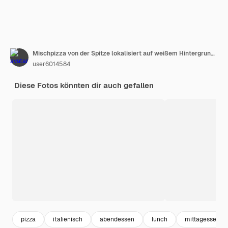
Mischpizza von der Spitze lokalisiert auf weißem Hintergrund für Menü- und Planansicht
user6014584
Diese Fotos könnten dir auch gefallen
pizza
italienisch
abendessen
lunch
mittagessen