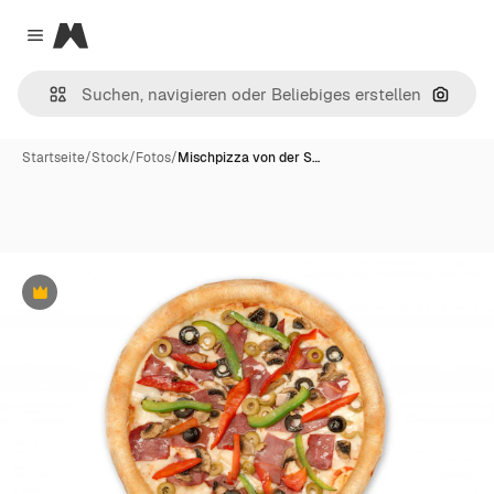
Magnific
Close menu
Nach B
Startseite
/
Stock
/
Fotos
/
Mischpizza von der S…
Premium