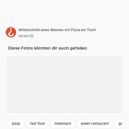
Mittelschnitt eines Mannes mit Pizza am Tisch
versim32
Diese Fotos könnten dir auch gefallen
pizza
fast food
italienisch
essen restaurant
gourm