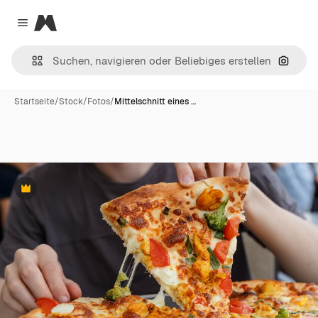
Magnific
Close menu
Nach B
Startseite
/
Stock
/
Fotos
/
Mittelschnitt eines …
Premium