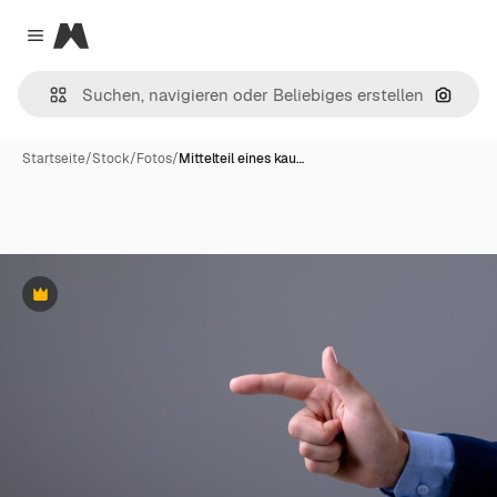
Magnific
Close menu
Nach B
Startseite
/
Stock
/
Fotos
/
Mittelteil eines kau…
Premium