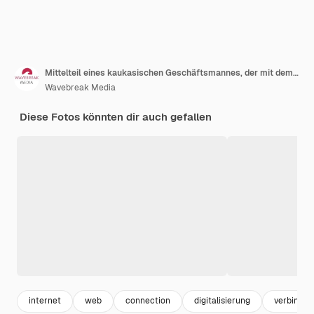
Mittelteil eines kaukasischen Geschäftsmannes, der mit dem Finger zeigt, isoliert auf grauem Hintergrund. Geschäftstechnologie-, Kommunikations- und Wachstumskonzept.
Wavebreak Media
Diese Fotos könnten dir auch gefallen
internet
web
connection
digitalisierung
verbinden