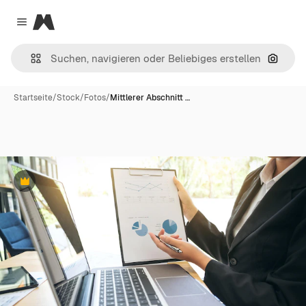
Magnific
Close menu
Nach B
Startseite
/
Stock
/
Fotos
/
Mittlerer Abschnitt …
Premium