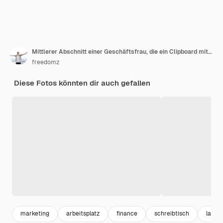
Mittlerer Abschnitt einer Geschäftsfrau, die ein Clipboard mit einem Laptop am Tisch hält
freedomz
Diese Fotos könnten dir auch gefallen
marketing
arbeitsplatz
finance
schreibtisch
lapto