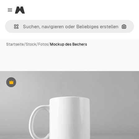
Magnific
Close menu
Nach B
Startseite
/
Stock
/
Fotos
/
Mockup des Bechers
Premium