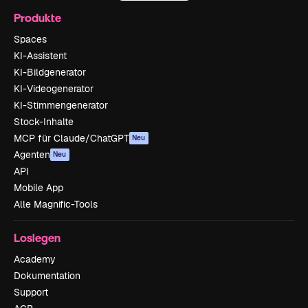
Produkte
Spaces
KI-Assistent
KI-Bildgenerator
KI-Videogenerator
KI-Stimmengenerator
Stock-Inhalte
MCP für Claude/ChatGPT
Neu
Agenten
Neu
API
Mobile App
Alle Magnific-Tools
Loslegen
Academy
Dokumentation
Support