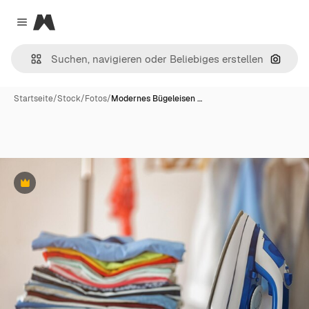
Magnific
Close menu
Nach B
Startseite
/
Stock
/
Fotos
/
Modernes Bügeleisen …
Premium