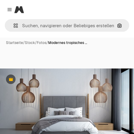
Magnific
Close menu
Nach B
Startseite
/
Stock
/
Fotos
/
Modernes tropisches …
Premium