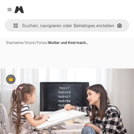
Magnific
Close menu
Nach B
Startseite
/
Stock
/
Fotos
/
Mutter und Kind mach…
Premium