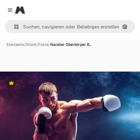
Magnific
Close menu
Nach B
Startseite
/
Stock
/
Fotos
/
Nackter Oberkörper B…
Premium