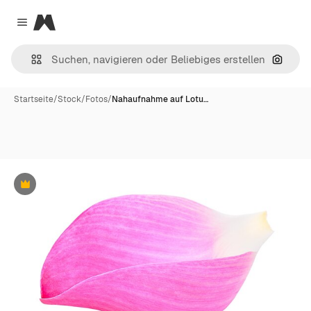
Magnific
Close menu
Nach B
Startseite
/
Stock
/
Fotos
/
Nahaufnahme auf Lotu…
Premium