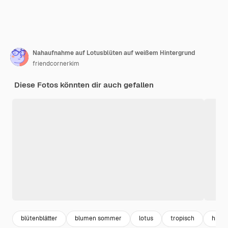
Nahaufnahme auf Lotusblüten auf weißem Hintergrund
friendcornerkim
Diese Fotos könnten dir auch gefallen
blütenblätter
blumen sommer
lotus
tropisch
hinte