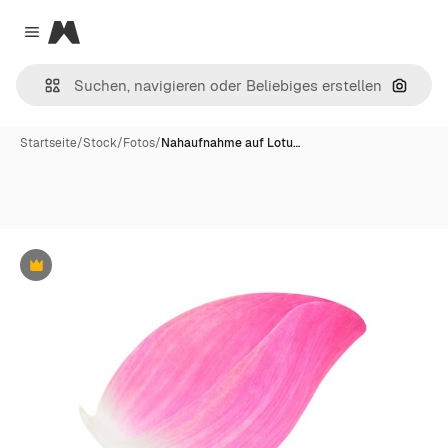
Magnific
Close menu
Nach B
Startseite
/
Stock
/
Fotos
/
Nahaufnahme auf Lotu…
Premium