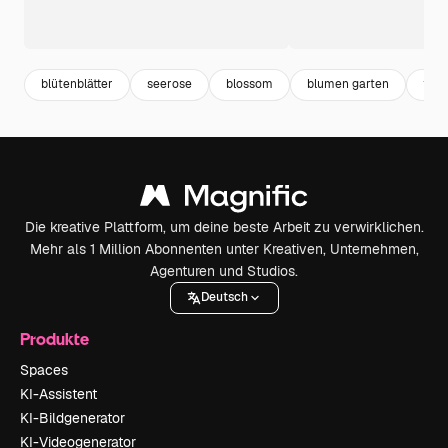
blütenblätter
seerose
blossom
blumen garten
flow
Die kreative Plattform, um deine beste Arbeit zu verwirklichen.
Mehr als 1 Million Abonnenten unter Kreativen, Unternehmen,
Agenturen und Studios.
Deutsch
Produkte
Spaces
KI-Assistent
KI-Bildgenerator
KI-Videogenerator