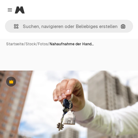
Magnific
Close menu
Nach B
Startseite
/
Stock
/
Fotos
/
Nahaufnahme der Hand…
Premium