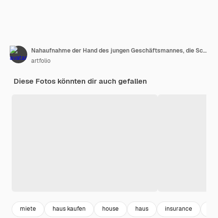
Nahaufnahme der Hand des jungen Geschäftsmannes, die Schlüssel vom neuen Haus hält
artfolio
Diese Fotos könnten dir auch gefallen
miete
haus kaufen
house
haus
insurance
im