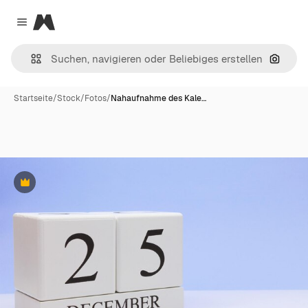
Magnific
Close menu
Nach B
Startseite
/
Stock
/
Fotos
/
Nahaufnahme des Kale…
Premium