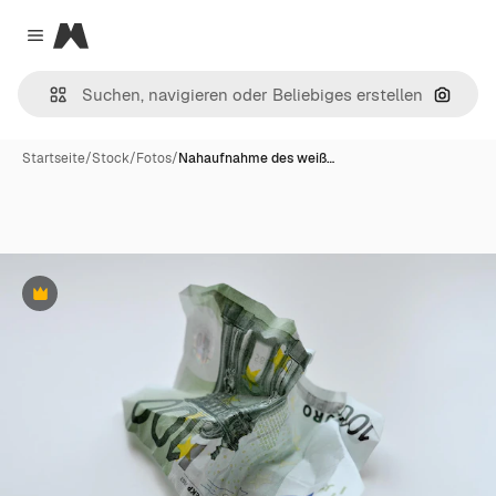
Magnific
Close menu
Nach B
Startseite
/
Stock
/
Fotos
/
Nahaufnahme des weiß…
Premium