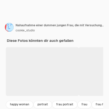
Nahaufnahme einer dummen jungen Frau, die mit Versuchung und Verlangen nach links auf die Produktwerbung schaut und über der weißen Wand steht. Platz kopieren
cookie_studio
Diese Fotos könnten dir auch gefallen
happy woman
portrait
frau portrait
frau
frau hüb