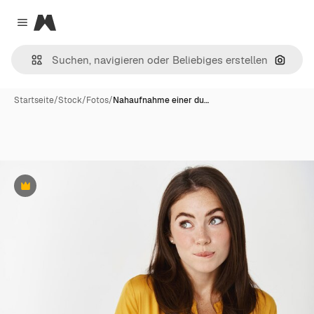
Magnific
Close menu
Nach B
Startseite
/
Stock
/
Fotos
/
Nahaufnahme einer du…
Premium