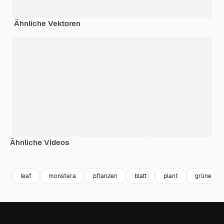
Ähnliche Vektoren
Ähnliche Videos
Premium
Premium
Generiert von KI
Premium
Premium
Generiert v
leaf
monstera
pflanzen
blatt
plant
grüne pfl