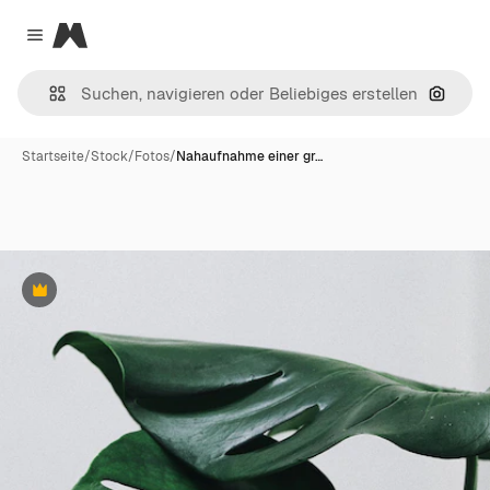
Magnific
Close menu
Nach B
Startseite
/
Stock
/
Fotos
/
Nahaufnahme einer gr…
Premium