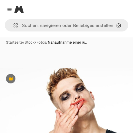
Magnific
Close menu
Nach B
Startseite
/
Stock
/
Fotos
/
Nahaufnahme einer ju…
Premium