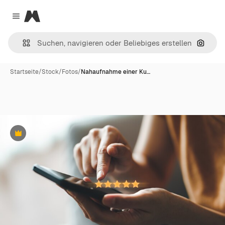
Magnific
Close menu
Nach B
Startseite
/
Stock
/
Fotos
/
Nahaufnahme einer Ku…
Premium