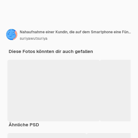
Nahaufnahme einer Kundin, die auf dem Smartphone eine Fünf-Sterne-Bewertung gibt. Bewertung, Servicebewertung, Zufriedenheit, Kundenservice-Erfahrung und Zufriedenheitsumfragekonzept.
suriyawutsuriya
Diese Fotos könnten dir auch gefallen
Ähnliche PSD