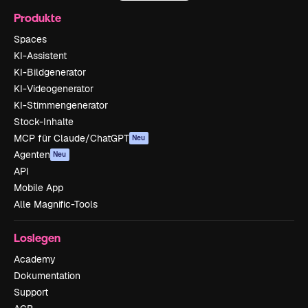
Produkte
Spaces
KI-Assistent
KI-Bildgenerator
KI-Videogenerator
KI-Stimmengenerator
Stock-Inhalte
MCP für Claude/ChatGPT
Neu
Agenten
Neu
API
Mobile App
Alle Magnific-Tools
Loslegen
Academy
Dokumentation
Support