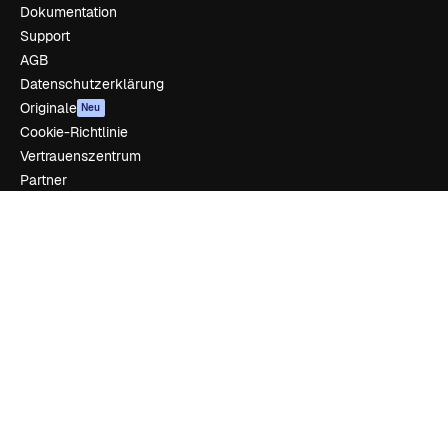
Dokumentation
Support
AGB
Datenschutzerklärung
Originale
Neu
Cookie-Richtlinie
Vertrauenszentrum
Partner
Unternehmen
Unternehmen
Preise
Über uns
Reviews
Karriere
Suchtrends
Blog
Veranstaltungen