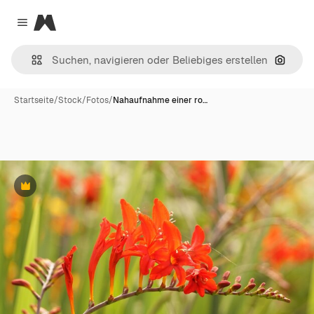
Magnific
Close menu
Nach B
Startseite
/
Stock
/
Fotos
/
Nahaufnahme einer ro…
Premium